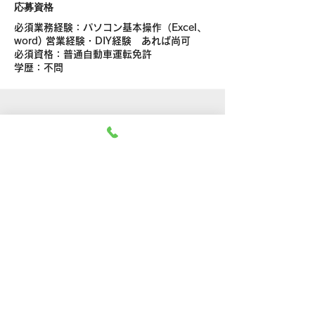
応募資格
必須業務経験：パソコン基本操作（Excel、
word) 営業経験・DIY経験 あれば尚可
必須資格：普通自動車運転免許
学歴：不問
採用の流れ
[1] メールで応募
[2] 採用担当より面接日程の調整の連
絡（メール）
[3] 面接実施
[4] 採用
応募はこちらから